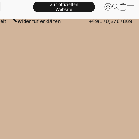
Zur offiziellen
Website
eit
📝Widerruf erklären
+49(170)2707869