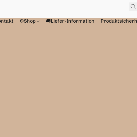
ontakt
⚙️Shop
🚚Liefer-Information
Produktsicherh