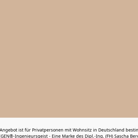
Angebot ist für Privatpersonen mit Wohnsitz in Deutschland besti
GEN®-Ingenieursgeist - Eine Marke des Dipl.-Ing. (FH) Sascha B